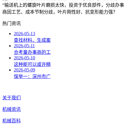
“输送机上的螺旋叶片磨损太快，投资于优良部件，分歧办事
商因工艺、成本节制分歧，叶片刚性好、抗变形能力强？
热门资讯
2026-05-13
查找材料、生成案
2026-05-11
合考量办事商的工
2026-05-10
这种能可以或许精
2026-05-09
保举一：深州市广
关于我们
机械资讯
机械百科