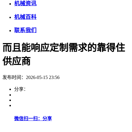
机械资讯
机械百科
联系我们
而且能响应定制需求的靠得住
供应商
发布时间：2026-05-15 23:56
分享：
微信扫一扫：分享