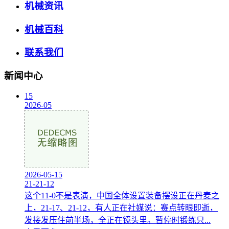
机械资讯
机械百科
联系我们
新闻中心
15
2026-05
2026-05-15
21-21-12
这个11-0不是表演，中国全体设置装备摆设正在丹麦之
上，21-17、21-12，有人正在社媒说：赛点转眼即逝，
发接发压住前半场，全正在镜头里。暂停时锻练只...