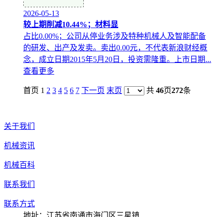
2026-05-13
较上期削减10.44%；材料显
占比0.00%；公司从停业务涉及特种机械人及智能配备
的研发、出产及发卖。卖出0.00元，不代表新浪财经概
念，成立日期2015年5月20日，投资需隆重。上市日期...
查看更多
首页 1
2
3
4
5
6
7
下一页
末页
共
46
页
272
条
关于我们
机械资讯
机械百科
联系我们
联系方式
地址：江苏省南通市海门区三星镇