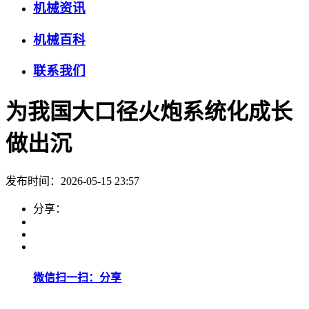
机械资讯
机械百科
联系我们
为我国大口径火炮系统化成长
做出沉
发布时间：2026-05-15 23:57
分享：
微信扫一扫：分享