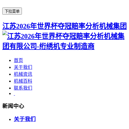
下拉菜单
江苏2026年世界杯夺冠赔率分析机械集团
首页
关于我们
机械资讯
机械百科
联系我们
新闻中心
关于我们