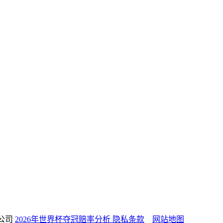
限公司
2026年世界杯夺冠赔率分析
隐私条款
网站地图