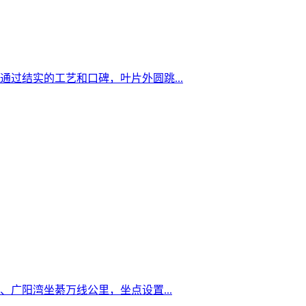
过结实的工艺和口碑，叶片外圆跳...
广阳湾坐綦万线公里，坐点设置...