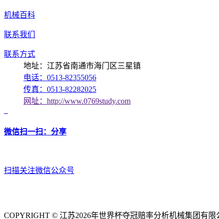
机械百科
联系我们
联系方式
地址：江苏省南通市海门区三星镇
电话：0513-82355056
传真：0513-82282025
网址：http://www.0769study.com
微信扫一扫：分享
扫描关注微信公众号
COPYRIGHT © 江苏2026年世界杯夺冠赔率分析机械集团有