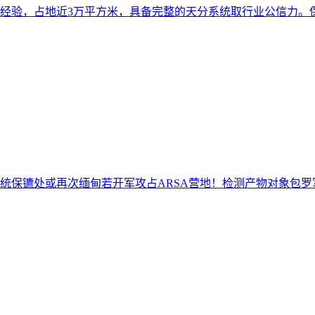
验，占地近3万平方米，具备完整的天分系统取行业公信力。保障本
保镳处或再次缅甸若开军攻占ARSA营地！检测产物对象包罗军