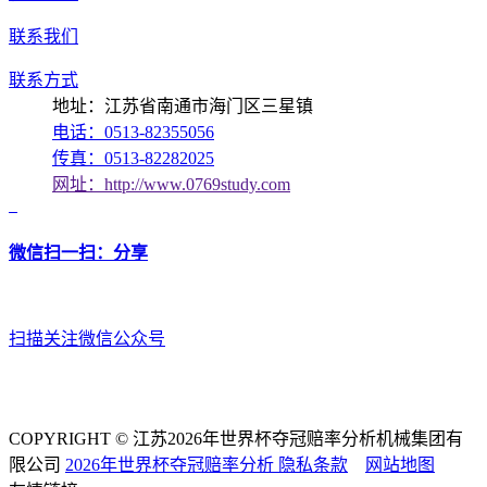
联系我们
联系方式
地址：江苏省南通市海门区三星镇
电话：0513-82355056
传真：0513-82282025
网址：http://www.0769study.com
微信扫一扫：分享
扫描关注微信公众号
COPYRIGHT © 江苏2026年世界杯夺冠赔率分析机械集团有
限公司
2026年世界杯夺冠赔率分析
隐私条款
网站地图