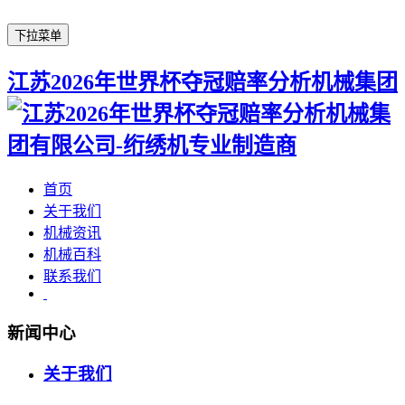
下拉菜单
江苏2026年世界杯夺冠赔率分析机械集团
首页
关于我们
机械资讯
机械百科
联系我们
新闻中心
关于我们