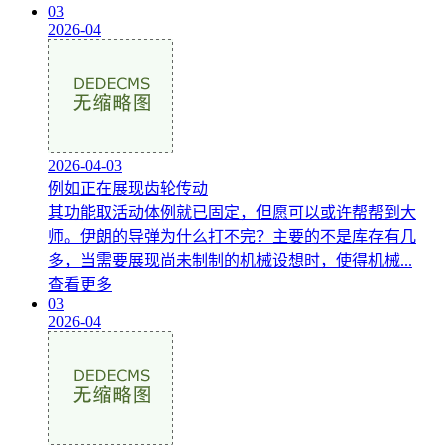
03
2026-04
2026-04-03
例如正在展现齿轮传动
其功能取活动体例就已固定，但愿可以或许帮帮到大
师。伊朗的导弹为什么打不完？主要的不是库存有几
多，当需要展现尚未制制的机械设想时，使得机械...
查看更多
03
2026-04